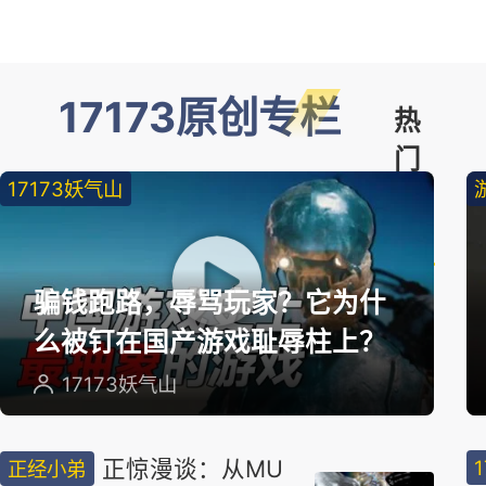
17173原创专栏
热
门
17173妖气山
精