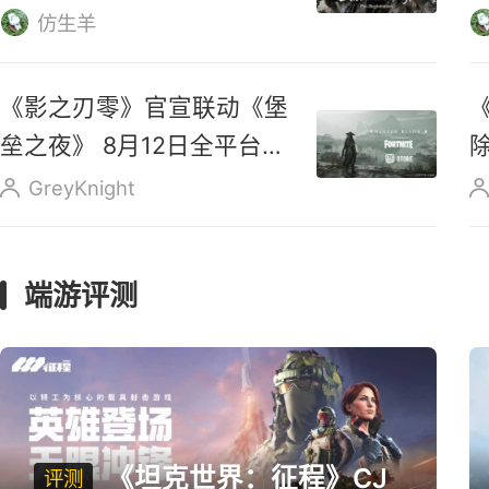
玩家骂完还得回来玩？
《APEX》凭什么坐稳大逃杀
第一桌？
阿道聊游戏
经典MMO《传奇》凭什么
在中国火了20年？它究竟
好玩在哪？
休彼得
《传奇4》五周年专属MV
出炉，新职业“精灵士” 即将
上线
仿生羊