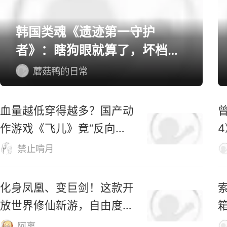
光年的这场枪战治好了我的低
血压
阿离
单机/主机游戏精选
韩国类魂《遗迹第一守护