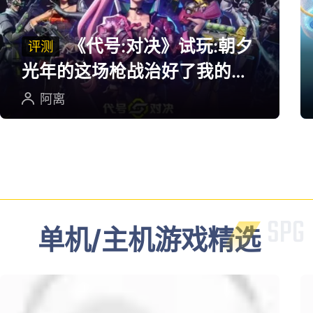
费送！
禁止啃月
岛国性转新游太猎奇！刘邦
大雷勾人，秦始皇变风骚美
女
阿离
多端游戏评测
《代号:对决》试玩:朝夕
评测