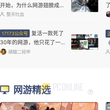
选
骗钱跑路，辱骂玩家？它为什
么被钉在国产游戏耻辱柱上？
17173妖气山
正惊漫谈：从MU
正经小弟
开始，为什么网游翅膀成
了"躲不掉的刚需"？
整天吐血
网易做了一款
17173公众号
“吃打撤”？新游《雾海之