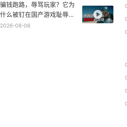
2026-08-07
混血天使砍爆地狱！超爽
ARPG新作《血月》实机演
示视频
2026-08-06
骗钱跑路，辱骂玩家？它为
什么被钉在国产游戏耻辱柱
上？【是个人物10】
2026-08-06