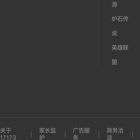
17173最新动态：
资讯中
新网游
热门网
心
测试表
游
产业
新游试
DNF
全
大
玩
魔兽世
球
陆
激活码
界
期待榜
梦幻西
游
炉石传