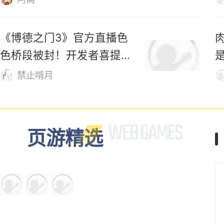
者》：瞎狗眼就算了，坏档算
怎么个事！
蘑菇鸭的日常
血量越低穿得越多？国产动
作游戏《飞儿》竟“反向爆
衣”
禁止啃月
化身凤凰、变巨剑！这款开
索
放世界修仙新游，自由度有
够野！
阿离
《博德之门3》官方直播色