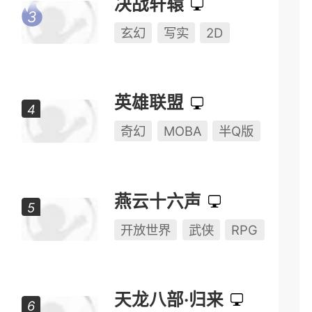
本周热门游戏
仙侠世界
玄幻
写实
即时
08.05
资料片
永劫无间
动作
动作竞技
多人对战
决战轩辕
玄幻
写实
2D