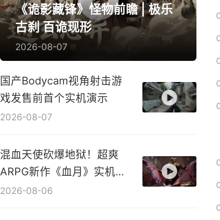
囧图
绅士
回忆
影游
远征
新游视频
《诡影藏锋》怪物前瞻 | 极乐
古刹 百诡现形
2026-08-07
国产Bodycam视角射击游
戏发售前首个实机演示