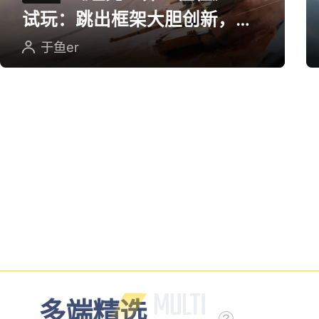
《影之刃零》官宣联动《堡
垒之夜》 8月12日全平台预
售
GreyKnight
端游评测
《坦克世界：征程》CJ
评测
试玩：跳出框架大胆创新，用
英雄射击重塑坦克对战
于鱼er