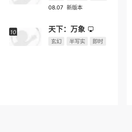
龙之谷
奇幻
Q版
即时
魔兽世界
即时
PK
副本
远征
玄幻
半写实
2.5D
08.07
新版本