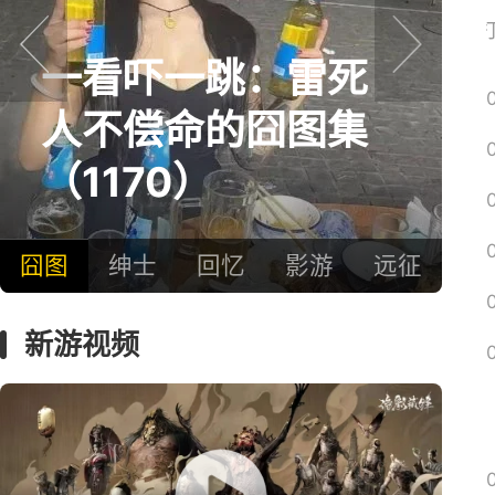
网易搜
一看吓一跳：雷死
prev
next
人不偿命的囧图集
（1170）