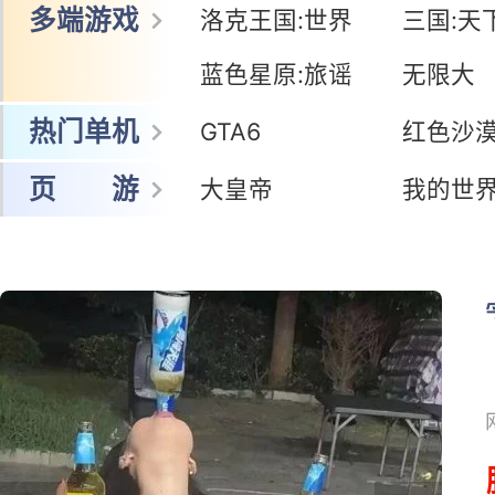
网 游
冒险岛怀旧服
暗黑:鬼道士
王者荣耀世界
鸣潮
多端游戏
洛克王国:世界
三国:天
蓝色星原:旅谣
无限大
热门单机
GTA6
红色沙
页 游
大皇帝
我的世