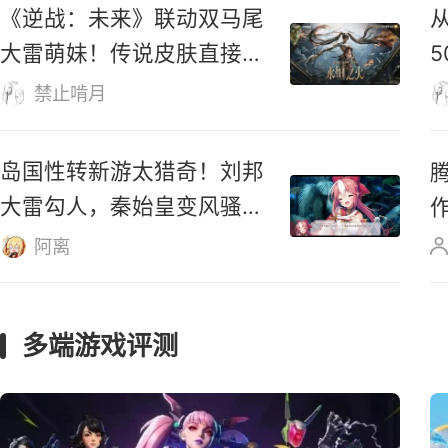
投入超3亿元的”仙剑版原神“大
翻车！亏到公司几乎破产！
纳兰抽风
腾讯《全境封锁：曙光》现
已登陆Steam，首日好评率
仅31%
M
仿生羊
《逆战：未来》联动双马尾
大雷萌妹！传说皮肤直接免