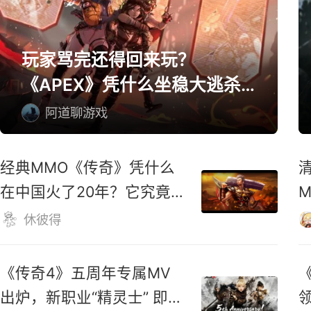
下》首曝！
烤全羊奶酪
网游精选