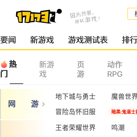
要闻
新游戏
游戏测试表
排
热
新游
页
动作
戏
游
RPG
门
地下城与勇士
魔兽世
网 游
冒险岛怀旧服
暗黑:鬼道士
王者荣耀世界
鸣潮