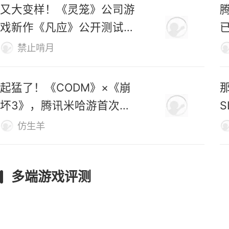
又大变样！《灵笼》公司游
戏新作《凡应》公开测试新
PV！
仅
禁止啃月
起猛了！《CODM》×《崩
坏3》，腾讯米哈游首次联
动官宣！
仿生羊
多端游戏评测