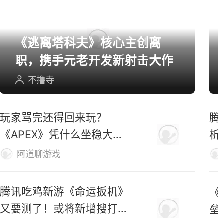
《逃离塔科夫》核心主创离
职，携手元老开发新射击大作
不撸寺
玩家骂完还得回来玩？
《APEX》凭什么坐稳大逃
杀第一桌？
阿道聊游戏
腾讯吃鸡新游《命运扳机》
又要测了！或将新增搜打撤