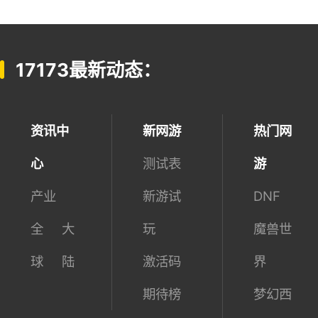
17173最新动态：
资讯中
新网游
热门网
心
测试表
游
产业
新游试
DNF
全
大
玩
魔兽世
球
陆
激活码
界
期待榜
梦幻西