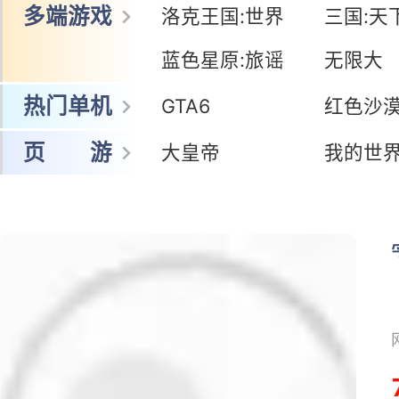
多端游戏
洛克王国:世界
三国:天
蓝色星原:旅谣
无限大
热门单机
GTA6
红色沙
页 游
大皇帝
我的世