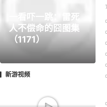
网易搜
一看吓一跳：雷死
prev
next
人不偿命的囧图集
（1171）
囧图
绅士
解梗
回忆
远征
新游视频