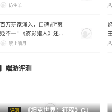
玩法！
仿生羊
百万玩家涌入，口碑却"褒
经
贬不一" 《雾影猎人》还有
救吗？
禁止啃月
端游评测
《坦克世界：征程》CJ
评测