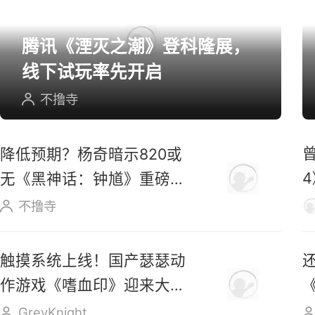
腾讯《湮灭之潮》登科隆展，
线下试玩率先开启
不撸寺
降低预期？杨奇暗示820或
无《黑神话：钟馗》重磅实
机内容
不撸寺
触摸系统上线！国产瑟瑟动
作游戏《嗜血印》迎来大更
新
GreyKnight