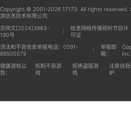
Copyright © 2001-2026 17173. All rights reserv
游信息技术有限公司
京网文[2024]3863-
信息网络传播视听节目许
190号
可证
违法和不良信息举报电话：0591-
举报邮
Cop
88500579
箱：
inc
健康游戏公
抵制不良游
拒绝盗版游
注意自我
告：
戏
戏
护