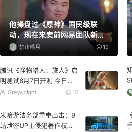
他操盘过《原神》国民级联
动，现在来卖前网易团队新作
了
禁止啃月
12
腾讯《怪物猎人：旅人》启
明测试8月7日开测 今日开
启预载
GreyKnight
10
《
米哈游法务部重拳出击：B
站泄密UP主侵犯著作权罪