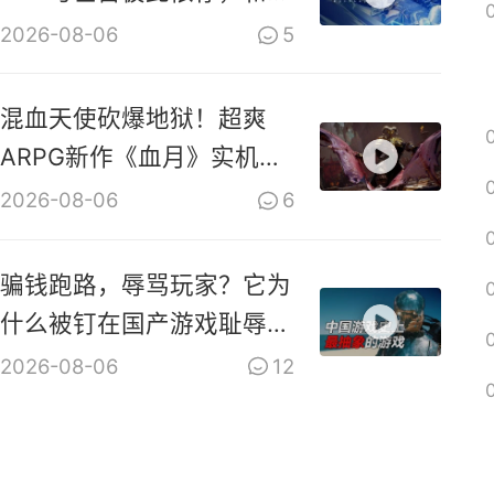
共生！
2026-08-06
5
混血天使砍爆地狱！超爽
ARPG新作《血月》实机演
示视频
2026-08-06
6
骗钱跑路，辱骂玩家？它为
什么被钉在国产游戏耻辱柱
上？【是个人物10】
2026-08-06
12