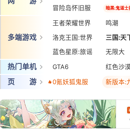
网 游
冒险岛怀旧服
暗黑:鬼道士
王者荣耀世界
鸣潮
多端游戏
洛克王国:世界
三国:天
蓝色星原:旅谣
三国:天
无限大
热门单机
GTA6
红色沙
页 游
0氪妖狐鬼服
新版本: