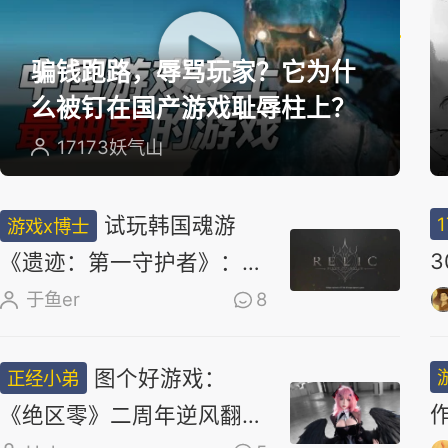
选
骗钱跑路，辱骂玩家？它为什
么被钉在国产游戏耻辱柱上？
17173妖气山
试玩韩国魂游
游戏x博士
《遗迹：第一守护者》：求
求了，别再做类魂了
于鱼er
8
图个好游戏：
正经小弟
《绝区零》二周年逆风翻