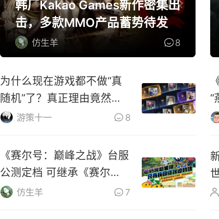
韩厂Kakao Games新作密集出
击，多款MMO产品蓄势待发
仿生羊
8
为什么现在游戏都不做“真
随机”了？真正理由竟然
是……
游策十一
8
《赛尔号：巅峰之战》台服
公测定档 可继承《赛尔
号》数据
仿生羊
7