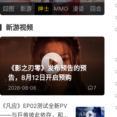
囧图
影游
绅士
MMO
漫谈
回合
新游视频
《影之刃零》发布预告的预
告，8月12日开启预购
2026-08-06
7
《凡应》EP02测试全新PV
——与巨兽彼此依存，和鸣