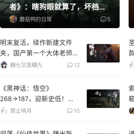
者》：瞎狗眼就算了，坏档算
怎么个事！
蘑菇鸭的日常
5
明末复活，续作新建文件
夹，国产第一个大体老师杀
穿地狱！
糖七又是糖九
12
《黑神话：悟空》
索
268→187，迎新史低！玩
家：卖1000都不贵
禁止啃月
10
闯荡《仙侠世界》赚米新