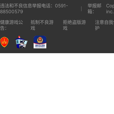
违法和不良信息举报电话：0591-
举报邮
Cop
88500579
箱：
inc
健康游戏公
抵制不良游
拒绝盗版游
注意自我
告：
戏
戏
护