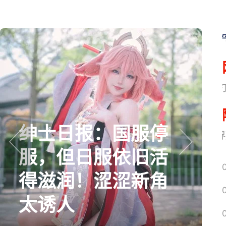
网易搜
绅士日报：国服停
《魔兽世界
服，但日服依旧活
prev
next
得滋润！涩涩新角
太诱人