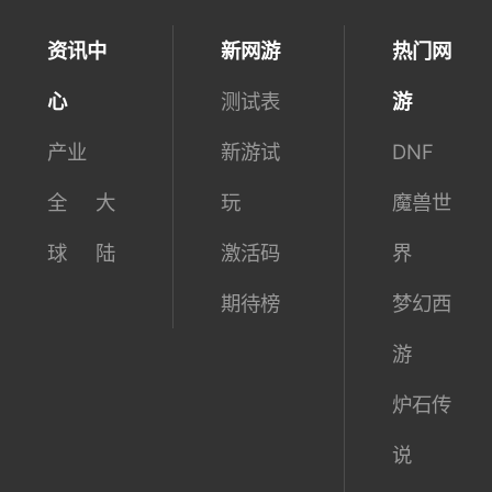
资讯中
新网游
热门网
心
测试表
游
产业
新游试
DNF
全
大
玩
魔兽世
球
陆
激活码
界
期待榜
梦幻西
游
炉石传
说