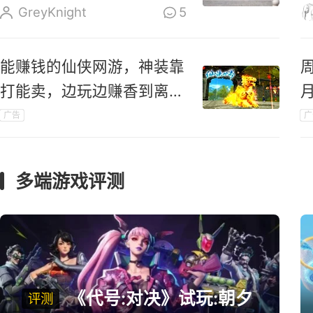
成立
GreyKnight
5
能赚钱的仙侠网游，神装靠
打能卖，边玩边赚香到离
谱！
广告
广
礼
多端游戏评测
《代号:对决》试玩:朝夕
评测