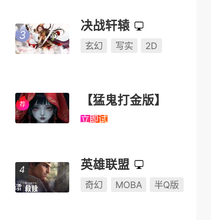
决战轩辕
玄幻
写实
2D
【猛鬼打金版】
立即试玩
英雄联盟
奇幻
MOBA
半Q版