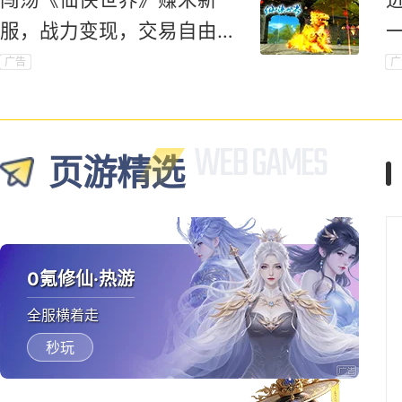
服，战力变现，交易自由，
赚钱不愁！
广告
广
页游精选
0氪修仙·热游
全服横着走
秒玩