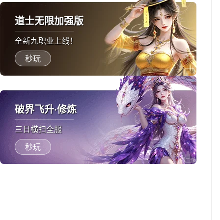
道士无限加强版
全新九职业上线！
秒玩
破界飞升·修炼
三日横扫全服
秒玩