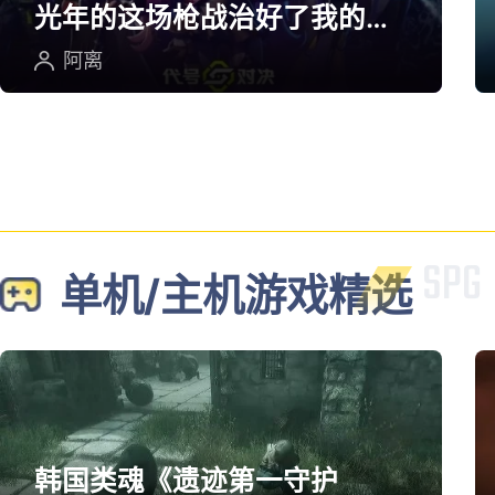
光年的这场枪战治好了我的低
血压
阿离
单机/主机游戏精选
韩国类魂《遗迹第一守护