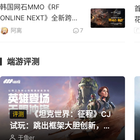
韩国网石MMO《RF
ONLINE NEXT》全新跨服
战区上线
阿离
7
广
端游评测
《坦克世界：征程》CJ
评测
试玩：跳出框架大胆创新，用
英雄射击重塑坦克对战
于鱼er