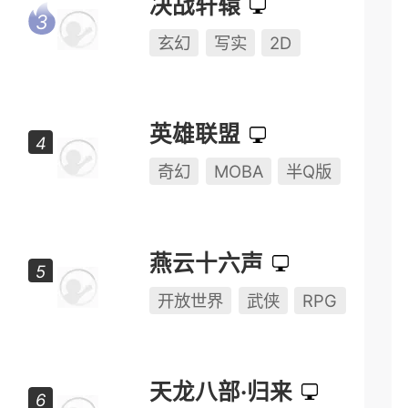
动作
动作竞技
多人对战
决战轩辕
玄幻
写实
2D
英雄联盟
奇幻
MOBA
半Q版
燕云十六声
开放世界
武侠
RPG