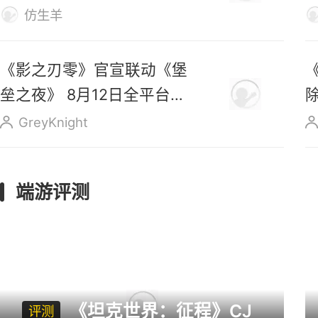
《传奇4》五周年专属MV
出炉，新职业“精灵士” 即将
上线
仿生羊
《影之刃零》官宣联动《堡
垒之夜》 8月12日全平台预
售
GreyKnight
端游评测