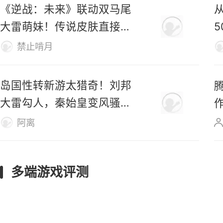
已登陆Steam，首日好评率
仅31%
M
仿生羊
《逆战：未来》联动双马尾
大雷萌妹！传说皮肤直接免
费送！
禁止啃月
岛国性转新游太猎奇！刘邦
大雷勾人，秦始皇变风骚美
女
阿离