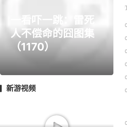
网易搜
一看吓一跳：雷死
prev
next
人不偿命的囧图集
（1170）
囧图
回忆
影游
绅士
远征
新游视频