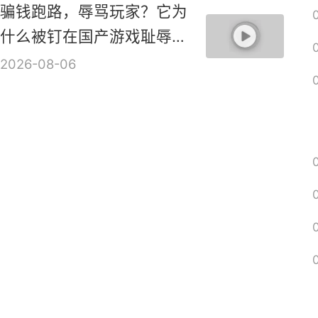
ARPG新作《血月》实机演
示视频
2026-08-06
骗钱跑路，辱骂玩家？它为
什么被钉在国产游戏耻辱柱
上？【是个人物10】
2026-08-06