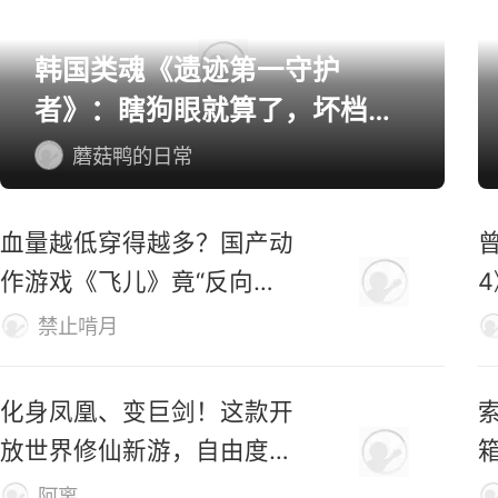
单机/主机游戏精选
韩国类魂《遗迹第一守护
者》：瞎狗眼就算了，坏档算
怎么个事！
蘑菇鸭的日常
血量越低穿得越多？国产动
作游戏《飞儿》竟“反向爆
衣”
禁止啃月