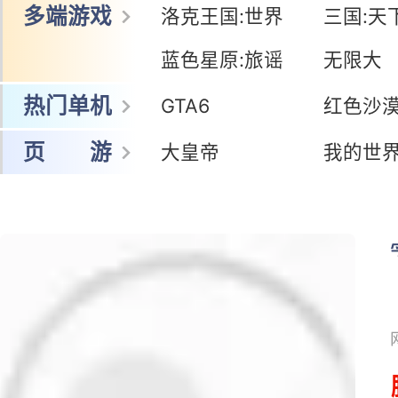
网 游
冒险岛怀旧服
暗黑:鬼道士
王者荣耀世界
鸣潮
多端游戏
洛克王国:世界
三国:天
蓝色星原:旅谣
无限大
热门单机
GTA6
红色沙
页 游
大皇帝
我的世