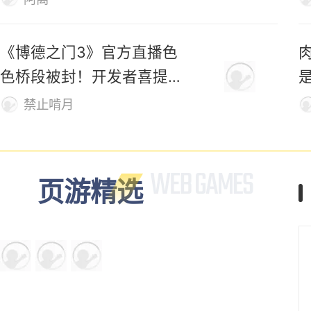
化身凤凰、变巨剑！这款开
索
放世界修仙新游，自由度有
够野！
阿离
《博德之门3》官方直播色
色桥段被封！开发者喜提荣
誉勋章
禁止啃月
页游精选