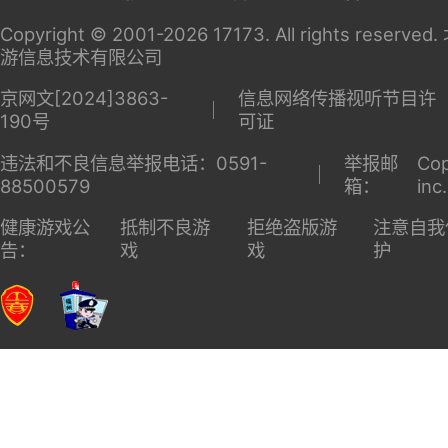
关于
家长监
广告服
商务洽
17173
护
务
谈
Copyright © 2001-2026 17173. All rights reserv
游信息技术有限公司
京网文[2024]3863-
信息网络传播视听节目许
190号
可证
违法和不良信息举报电话：0591-
举报邮
Cop
88500579
箱：
inc
健康游戏公
抵制不良游
拒绝盗版游
注意自我
告：
戏
戏
护