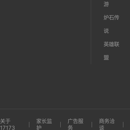
球
陆
激活码
界
期待榜
梦幻西
游
炉石传
说
英雄联
盟