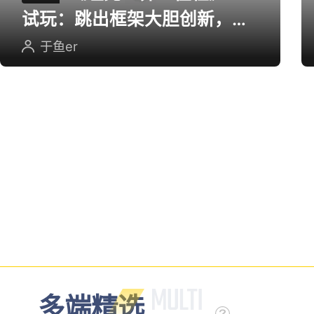
《坦克世界：征程》CJ
评测
试玩：跳出框架大胆创新，用
英雄射击重塑坦克对战
于鱼er