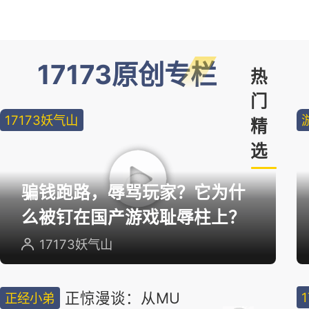
17173原创专栏
热
门
17173妖气山
精
选
骗钱跑路，辱骂玩家？它为什
么被钉在国产游戏耻辱柱上？