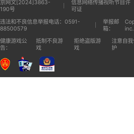
京网文[2024]3863-
信息网络传播视听节目许
190号
可证
违法和不良信息举报电话：0591-
举报邮
Cop
88500579
箱：
inc
健康游戏公
抵制不良游
拒绝盗版游
注意自我
告：
戏
戏
护