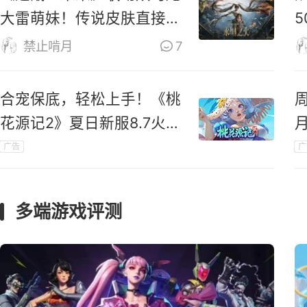
大雷萌妹！传说皮肤直接免
费送！
禁止啃月
7
合宠保底，轻松上手！《桃
花源记2》夏日新服8.7火爆
开启
广告
广
礼
多端游戏评测