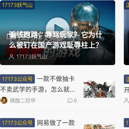
17173妖气山
精
选
骗钱跑路，辱骂玩家？它为什
么被钉在国产游戏耻辱柱上？
17173妖气山
一款不做抽卡
17173公众号
不卖武学的手游，怎么就做
出了最浓的武侠味儿
磷酸二轻甲
8
网易做了一款
17173公众号