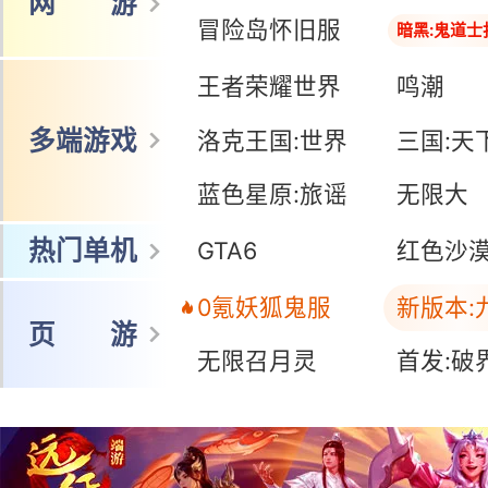
网 游
冒险岛怀旧服
暗黑:鬼道士
王者荣耀世界
鸣潮
多端游戏
洛克王国:世界
三国:天
蓝色星原:旅谣
无限大
热门单机
GTA6
红色沙
0氪妖狐鬼服
新版本:
页 游
无限召月灵
首发:破