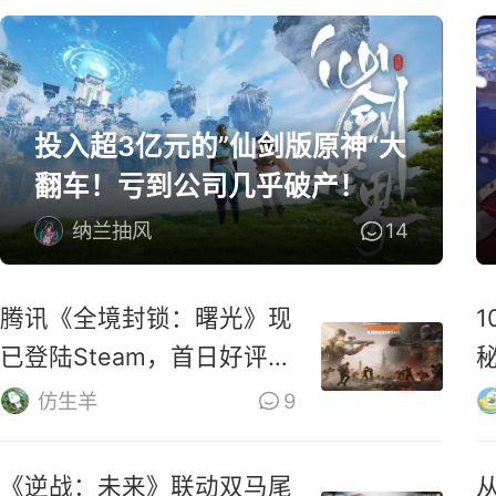
投入超3亿元的”仙剑版原神“大
翻车！亏到公司几乎破产！
纳兰抽风
14
腾讯《全境封锁：曙光》现
已登陆Steam，首日好评率
仅31%
M
仿生羊
9
《逆战：未来》联动双马尾