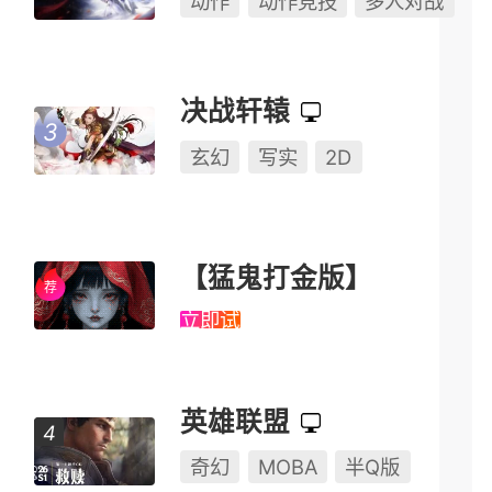
动作
动作竞技
多人对战
决战轩辕
玄幻
写实
2D
【猛鬼打金版】
立即试玩
英雄联盟
奇幻
MOBA
半Q版