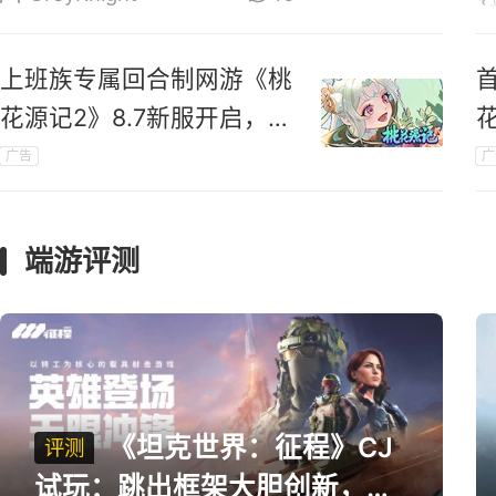
上班族专属回合制网游《桃
花源记2》8.7新服开启，送
珍兽送翅膀
广告
广
端游评测
《坦克世界：征程》CJ
评测
试玩：跳出框架大胆创新，用