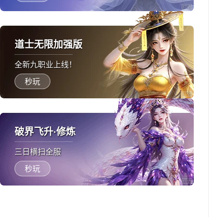
道士无限加强版
全新九职业上线！
秒玩
破界飞升·修炼
三日横扫全服
秒玩