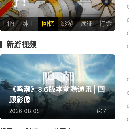
爱？
囧图
绅士
回忆
影游
远征
打金
新游视频
《鸣潮》3.6版本前瞻通讯 | 回
顾影像
2026-08-08
7