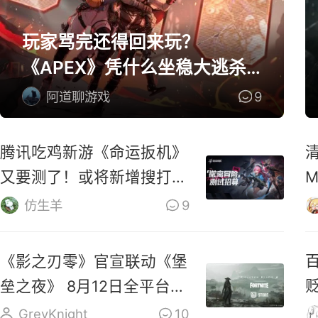
玩家骂完还得回来玩？
《APEX》凭什么坐稳大逃杀
第一桌？
阿道聊游戏
9
腾讯吃鸡新游《命运扳机》
又要测了！或将新增搜打撤
玩法！
仿生羊
9
《影之刃零》官宣联动《堡
垒之夜》 8月12日全平台预
售
GreyKnight
10