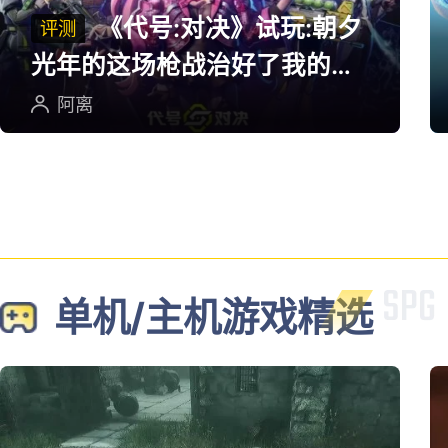
《代号:对决》试玩:朝夕
评测
光年的这场枪战治好了我的低
血压
阿离
单机/主机游戏精选