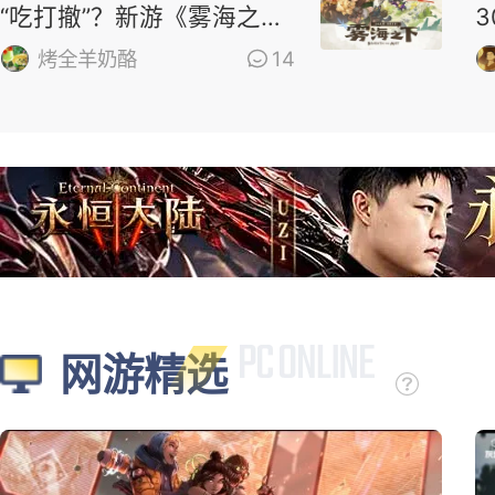
“吃打撤”？新游《雾海之
下》首曝！
烤全羊奶酪
14
网游精选