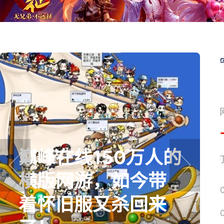
盘点8月扎堆上线的
网易搜
影游：玩家想扔核
prev
next
弹，结果只能谈恋