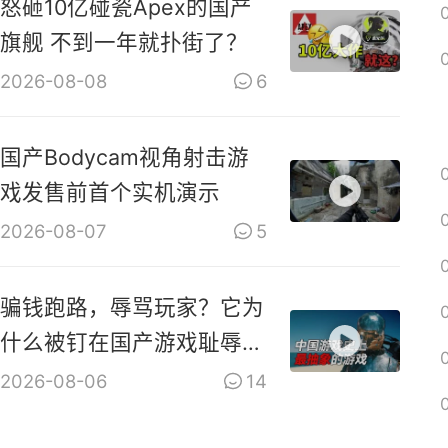
怒砸10亿碰瓷Apex的国产
旗舰 不到一年就扑街了？
2026-08-08
6
国产Bodycam视角射击游
戏发售前首个实机演示
2026-08-07
5
骗钱跑路，辱骂玩家？它为
什么被钉在国产游戏耻辱柱
上？【是个人物10】
2026-08-06
14