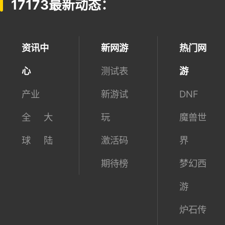
17173最新动态：
资讯中
新网游
热门网
心
测试表
游
产业
新游试
DNF
全
大
玩
魔兽世
球
陆
激活码
界
期待榜
梦幻西
游
炉石传