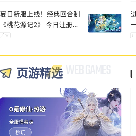
夏日新服上线！经典回合制
《桃花源记2》 今日注册领
新手礼包
广告
广
页游精选
0氪修仙·热游
全服横着走
秒玩