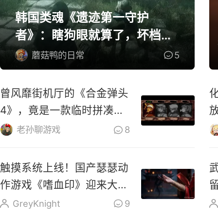
韩国类魂《遗迹第一守护
者》：瞎狗眼就算了，坏档算
怎么个事！
蘑菇鸭的日常
5
曾风靡街机厅的《合金弹头
4》，竟是一款临时拼凑的
游戏？
老孙聊游戏
8
触摸系统上线！国产瑟瑟动
作游戏《嗜血印》迎来大更
新
GreyKnight
9